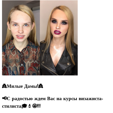
👸Милые Дамы!👸
📢С радостью ждем Вас на курсы визажиста-
стилиста🎓💄🤩!!!